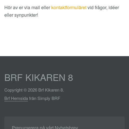
Hör av er via mail eller
kontaktformuläret
vid frågor, idéer
eller synpunkter!
BRF KIKAREN 8
Copyright © 2026 Brf Kikaren 8.
Brf Hemsida
från Simply BRF
Prenumerera på vårt Nyhetsbrev